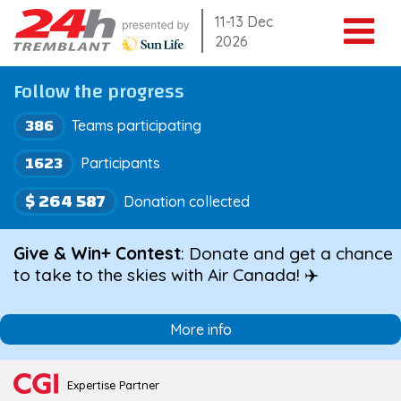
Skip
11-13 Dec
2026
to
content
Follow the progress
386
Teams participating
1623
Participants
$ 264 587
Donation collected
Give & Win+ Contest
: Donate and get a chance
to take to the skies with Air Canada! ✈️
More info
Expertise Partner