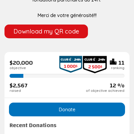
Merci de votre générosité!!!
Download my QR code
$20,000
11
objective
ranking
12%
complete
$2,567
12 %
raised
of objective achieved
Donate
Recent Donations