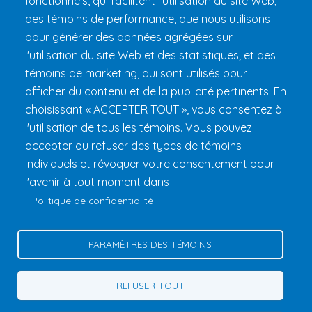
fonctionnels, qui facilitent l'utilisation du site Web;
FAQ et règlements
des témoins de performance, que nous utilisons
pour générer des données agrégées sur
l'utilisation du site Web et des statistiques; et des
témoins de marketing, qui sont utilisés pour
afficher du contenu et de la publicité pertinents. En
choisissant « ACCEPTER TOUT », vous consentez à
l'utilisation de tous les témoins. Vous pouvez
accepter ou refuser des types de témoins
Fondation 24h Tremblant
1000 chemin des Voyageurs, Mont-
individuels et révoquer votre consentement pour
Tremblant (Québec) Canada J8E 1T1
Téléphone :
1 (855) 260-
l'avenir à tout moment dans
7484
Politique de confidentialité
Aide
Politique de confidentialité
PARAMÈTRES DES TÉMOINS
Gérer les témoins
Contactez-nous
REFUSER TOUT
© 2026 Fondation 24h Tremblant Tous droits réservés