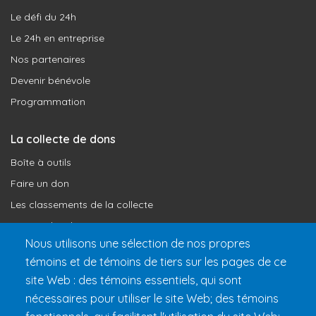
Le défi du 24h
Le 24h en entreprise
Nos partenaires
Devenir bénévole
Programmation
La collecte de dons
Boîte à outils
Faire un don
Les classements de la collecte
Où vont les dons
Nous utilisons une sélection de nos propres
Le programme de reconnaissance
témoins et de témoins de tiers sur les pages de ce
site Web : des témoins essentiels, qui sont
Préparer son 24h
nécessaires pour utiliser le site Web; des témoins
Informations pratiques