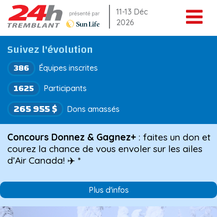
Aller
11-13 Déc
2026
au
contenu
Suivez l'évolution
386
Équipes inscrites
1625
Participants
265 955 $
Dons amassés
Concours Donnez & Gagnez+
: faites un don et
courez la chance de vous envoler sur les ailes
d’Air Canada! ✈️ *
Plus d'infos