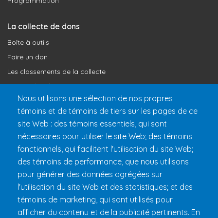
Programmation
La collecte de dons
Boîte à outils
Faire un don
Les classements de la collecte
Où vont les dons
Nous utilisons une sélection de nos propres
Le programme de reconnaissance
témoins et de témoins de tiers sur les pages de ce
site Web : des témoins essentiels, qui sont
Préparer son 24h
nécessaires pour utiliser le site Web; des témoins
Informations pratiques
fonctionnels, qui facilitent l'utilisation du site Web;
FAQ et règlements
des témoins de performance, que nous utilisons
pour générer des données agrégées sur
l'utilisation du site Web et des statistiques; et des
témoins de marketing, qui sont utilisés pour
afficher du contenu et de la publicité pertinents. En