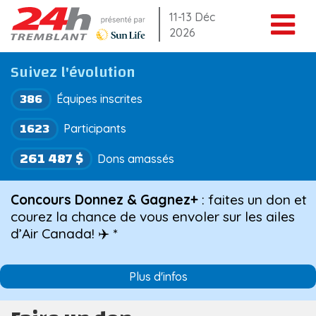
Aller
11-13 Déc
2026
au
contenu
Suivez l'évolution
386
Équipes inscrites
1623
Participants
261 487 $
Dons amassés
Concours Donnez & Gagnez+
: faites un don et
courez la chance de vous envoler sur les ailes
d’Air Canada! ✈️ *
Plus d'infos