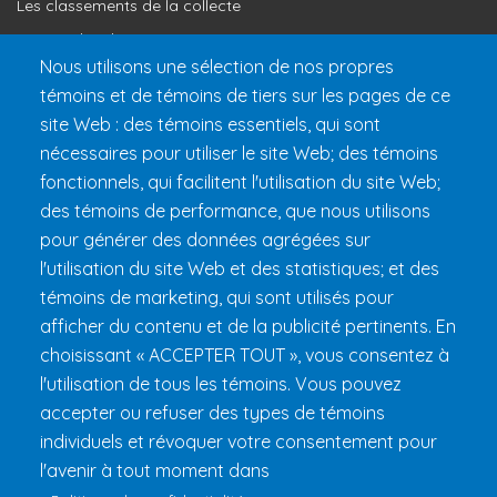
Les classements de la collecte
Où vont les dons
Nous utilisons une sélection de nos propres
Le programme de reconnaissance
témoins et de témoins de tiers sur les pages de ce
site Web : des témoins essentiels, qui sont
Préparer son 24h
nécessaires pour utiliser le site Web; des témoins
Informations pratiques
fonctionnels, qui facilitent l'utilisation du site Web;
FAQ et règlements
des témoins de performance, que nous utilisons
pour générer des données agrégées sur
l'utilisation du site Web et des statistiques; et des
témoins de marketing, qui sont utilisés pour
afficher du contenu et de la publicité pertinents. En
choisissant « ACCEPTER TOUT », vous consentez à
l'utilisation de tous les témoins. Vous pouvez
accepter ou refuser des types de témoins
Fondation 24h Tremblant
1000 chemin des Voyageurs, Mont-
individuels et révoquer votre consentement pour
Tremblant (Québec) Canada J8E 1T1
Téléphone :
1 (855) 260-
l'avenir à tout moment dans
7484