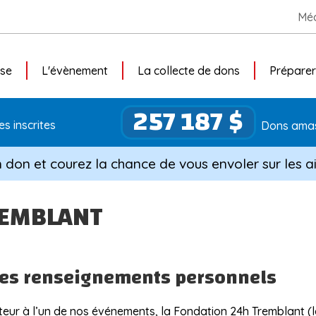
Méd
use
L'évènement
La collecte de dons
Préparer
257 187 $
s inscrites
Dons ama
n don et courez la chance de vous envoler sur les ai
REMBLANT
 des renseignements personnels
eur à l’un de nos événements, la Fondation 24h Tremblant (l