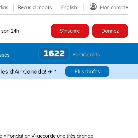
ias
Reçus d'impôts
English
Mon compte
 son 24h
S'inscrire
Donnez
1622
Participants
ssés
les d’Air Canada! ✈️ *
Plus d'infos
a « Fondation ») accorde une très grande