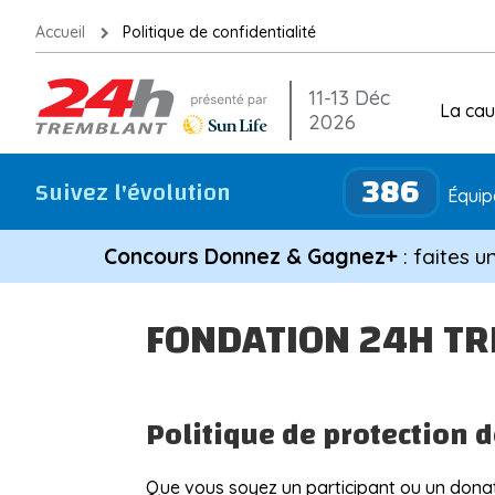
Aller
Accueil
Politique de confidentialité
au
contenu
11-13 Déc
La ca
2026
386
Suivez l'évolution
Équipe
Concours Donnez & Gagnez+
: faites u
FONDATION 24H T
Politique de protection
Que vous soyez un participant ou un donat