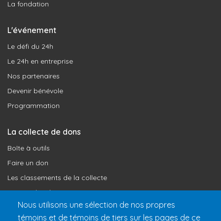
La fondation
L'événement
Le défi du 24h
Le 24h en entreprise
Nos partenaires
Devenir bénévole
Programmation
La collecte de dons
Boîte à outils
Faire un don
Les classements de la collecte
Où vont les dons
Nous utilisons une sélection de nos propres
Le programme de reconnaissance
témoins et de témoins de tiers sur les pages de ce