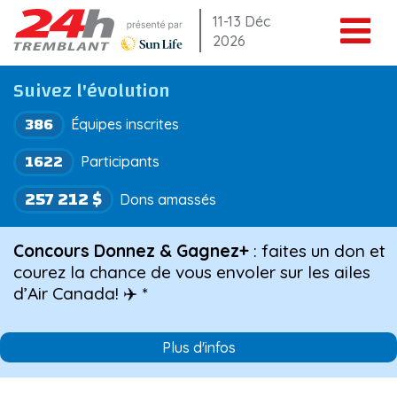
Aller
11-13 Déc
2026
au
contenu
Suivez l'évolution
386
Équipes inscrites
1622
Participants
257 212 $
Dons amassés
Concours Donnez & Gagnez+
: faites un don et
courez la chance de vous envoler sur les ailes
d’Air Canada! ✈️ *
Plus d'infos