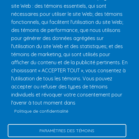
site Web : des témoins essentiels, qui sont
Préparer son 24h
nécessaires pour utiliser le site Web; des témoins
Informations pratiques
fonctionnels, qui facilitent l'utilisation du site Web;
FAQ et règlements
des témoins de performance, que nous utilisons
pour générer des données agrégées sur
l'utilisation du site Web et des statistiques; et des
témoins de marketing, qui sont utilisés pour
afficher du contenu et de la publicité pertinents. En
choisissant « ACCEPTER TOUT », vous consentez à
l'utilisation de tous les témoins. Vous pouvez
accepter ou refuser des types de témoins
Fondation 24h Tremblant
1000 chemin des Voyageurs, Mont-
individuels et révoquer votre consentement pour
Tremblant (Québec) Canada J8E 1T1
Téléphone :
1 (855) 260-
l'avenir à tout moment dans
7484
Politique de confidentialité
Aide
Politique de confidentialité
PARAMÈTRES DES TÉMOINS
Gérer les témoins