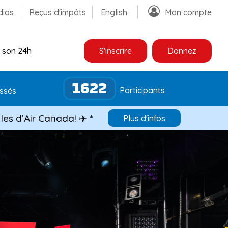
ias
Reçus d'impôts
English
Mon compte
 son 24h
S'inscrire
Donnez
1622
Participants
ssés
les d’Air Canada! ✈️ *
Plus d'infos