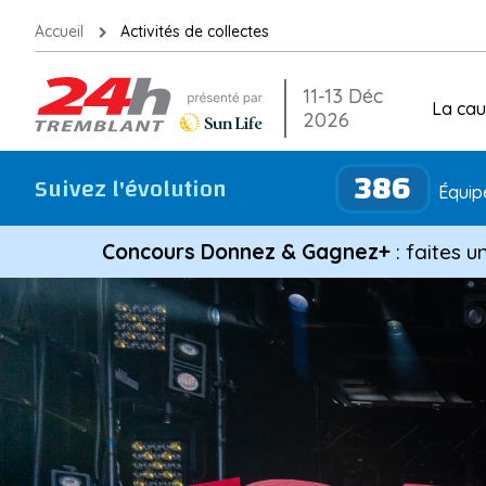
Aller
Accueil
Activités de collectes
au
contenu
11-13 Déc
La ca
2026
386
Suivez l'évolution
Équipe
Concours Donnez & Gagnez+
: faites u