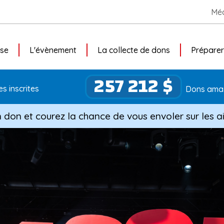
Méd
use
L'évènement
La collecte de dons
Préparer
257 212 $
s inscrites
Dons ama
n don et courez la chance de vous envoler sur les ai