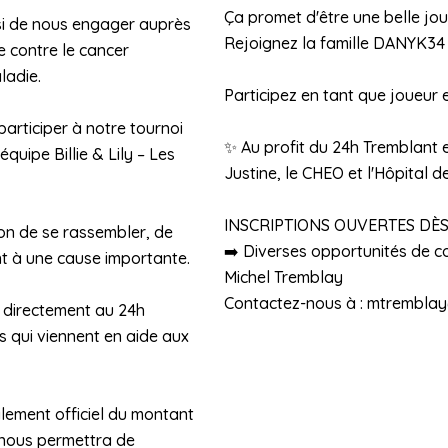
Ça promet d'être une belle jou
si de nous engager auprès
Rejoignez la famille DANYK34 l
e contre le cancer
ladie.
Participez en tant que joueur 
articiper à notre tournoi
✨ Au profit du 24h Tremblant e
quipe Billie & Lily – Les
Justine, le CHEO et l'Hôpital 
INSCRIPTIONS OUVERTES DÈS
ion de se rassembler, de
➡️ Diverses opportunités de
nt à une cause importante.
Michel Tremblay
Contactez-nous à : mtrembla
e directement au 24h
s qui viennent en aide aux
lement officiel du montant
 nous permettra de