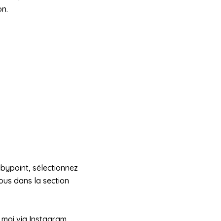
on.
ybypoint, sélectionnez
vous dans la section
moi via Instagram