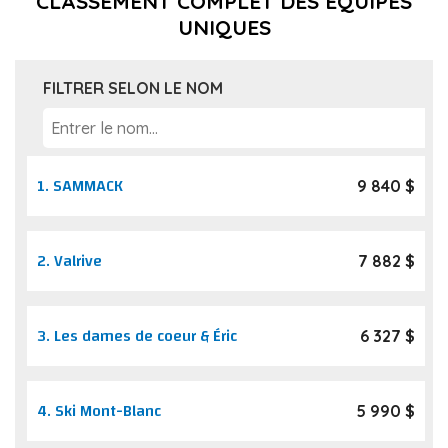
CLASSEMENT COMPLET DES ÉQUIPES
UNIQUES
FILTRER SELON LE NOM
1.
SAMMACK
9 840 $
2.
Valrive
7 882 $
3.
Les dames de coeur & Éric
6 327 $
4.
Ski Mont-Blanc
5 990 $