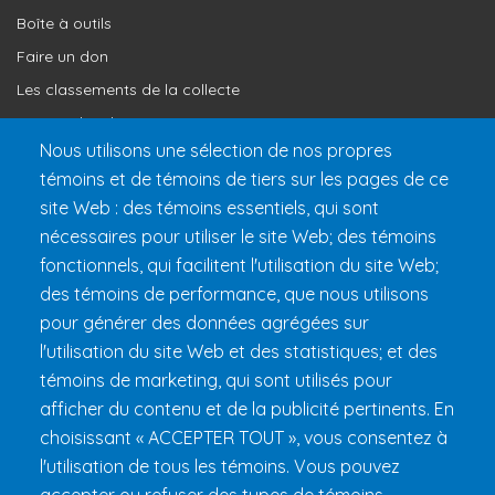
Boîte à outils
Faire un don
Les classements de la collecte
Où vont les dons
Nous utilisons une sélection de nos propres
Le programme de reconnaissance
témoins et de témoins de tiers sur les pages de ce
site Web : des témoins essentiels, qui sont
Préparer son 24h
nécessaires pour utiliser le site Web; des témoins
Informations pratiques
fonctionnels, qui facilitent l'utilisation du site Web;
FAQ et règlements
des témoins de performance, que nous utilisons
pour générer des données agrégées sur
l'utilisation du site Web et des statistiques; et des
témoins de marketing, qui sont utilisés pour
afficher du contenu et de la publicité pertinents. En
choisissant « ACCEPTER TOUT », vous consentez à
l'utilisation de tous les témoins. Vous pouvez