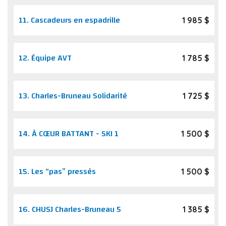
11.
Cascadeurs en espadrille
1 985 $
12.
Équipe AVT
1 785 $
13.
Charles-Bruneau Solidarité
1 725 $
14.
À CŒUR BATTANT - SKI 1
1 500 $
15.
Les “pas” pressés
1 500 $
16.
CHUSJ Charles-Bruneau 5
1 385 $