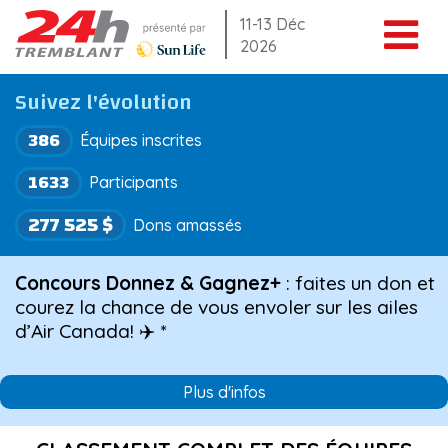
Aller
11-13 Déc
2026
au
contenu
Suivez l'évolution
386
Équipes inscrites
1633
Participants
277 525 $
Dons amassés
Concours Donnez & Gagnez+
: faites un don et
courez la chance de vous envoler sur les ailes
d’Air Canada! ✈️ *
Plus d'infos