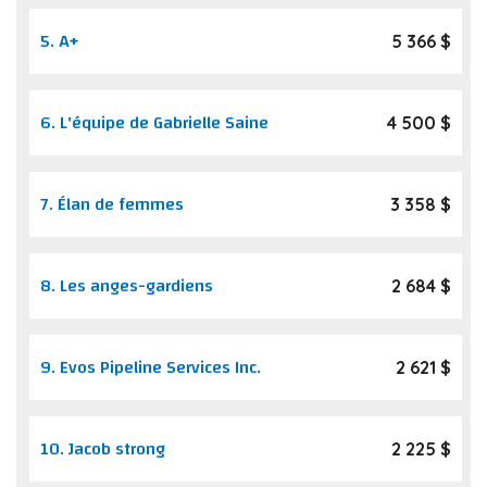
5.
A+
5 366 $
6.
L'équipe de Gabrielle Saine
4 500 $
7.
Élan de femmes
3 358 $
8.
Les anges-gardiens
2 684 $
9.
Evos Pipeline Services Inc.
2 621 $
10.
Jacob strong
2 225 $