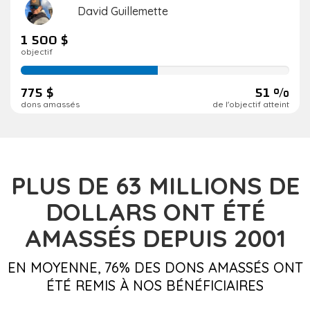
David Guillemette
1 500 $
objectif
51
de
775 $
51 %
réalisation
dons amassés
de l'objectif atteint
PLUS DE 63
MILLIONS DE
DOLLARS
ONT ÉTÉ
AMASSÉS DEPUIS 2001
EN MOYENNE, 76% DES DONS AMASSÉS ONT
ÉTÉ REMIS À NOS BÉNÉFICIAIRES