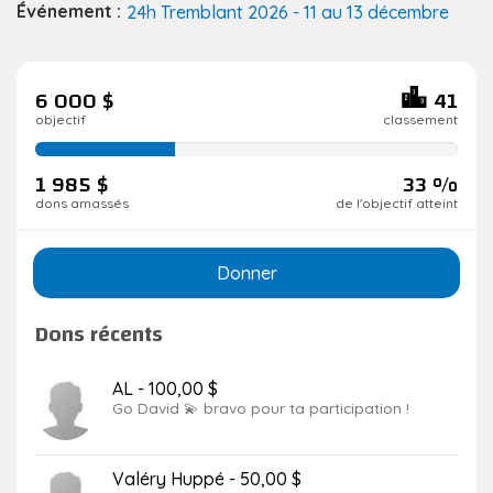
Événement :
24h Tremblant 2026 - 11 au 13 décembre
6 000 $
41
objectif
classement
33
de
1 985 $
33 %
réalisation
dons amassés
de l'objectif atteint
Donner
Dons récents
AL - 100,00 $
Go David 💫 bravo pour ta participation !
Valéry Huppé - 50,00 $