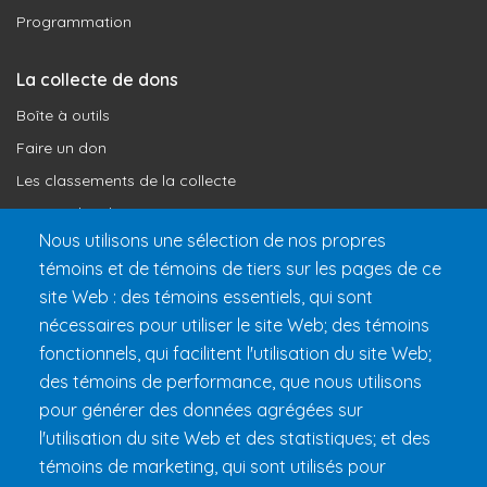
Programmation
La collecte de dons
Boîte à outils
Faire un don
Les classements de la collecte
Où vont les dons
Nous utilisons une sélection de nos propres
Le programme de reconnaissance
témoins et de témoins de tiers sur les pages de ce
site Web : des témoins essentiels, qui sont
Préparer son 24h
nécessaires pour utiliser le site Web; des témoins
Informations pratiques
fonctionnels, qui facilitent l'utilisation du site Web;
FAQ et règlements
des témoins de performance, que nous utilisons
pour générer des données agrégées sur
l'utilisation du site Web et des statistiques; et des
témoins de marketing, qui sont utilisés pour