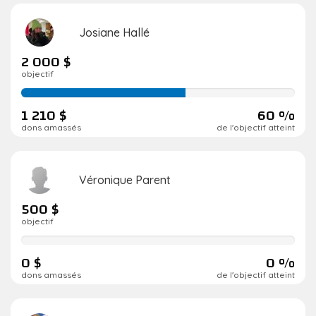
Josiane Hallé
2 000 $
objectif
60
de
1 210 $
60 %
réalisation
dons amassés
de l'objectif atteint
Véronique Parent
500 $
objectif
0
de
0 $
0 %
réalisation
dons amassés
de l'objectif atteint