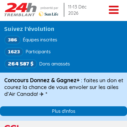
Aller
11-13 Déc
2026
au
contenu
Suivez l'évolution
386
Équipes inscrites
1623
Participants
264 587 $
Dons amassés
Concours Donnez & Gagnez+
: faites un don et
courez la chance de vous envoler sur les ailes
d’Air Canada! ✈️ *
Plus d'infos