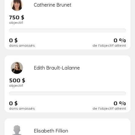
Catherine Brunet
750 $
objectif
0
de
0 $
0 %
réalisation
dons amassés
de l'objectif atteint
Edith Brault-Lalanne
500 $
objectif
0
de
0 $
0 %
réalisation
dons amassés
de l'objectif atteint
Elisabeth Fillion