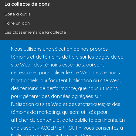
La collecte de dons
Boîte à outils
Faire un don
Les classements de la collecte
Où vont les dons
Nous utilisons une sélection de nos propres
Le programme de reconnaissance
témoins et de témoins de tiers sur les pages de ce
site Web : des témoins essentiels, qui sont
Préparer son 24h
nécessaires pour utiliser le site Web; des témoins
Informations pratiques
fonctionnels, qui facilitent l'utilisation du site Web;
FAQ et règlements
des témoins de performance, que nous utilisons
pour générer des données agrégées sur
l'utilisation du site Web et des statistiques; et des
témoins de marketing, qui sont utilisés pour
afficher du contenu et de la publicité pertinents. En
choisissant « ACCEPTER TOUT », vous consentez à
l'utilisation de tous les témoins. Vous pouvez