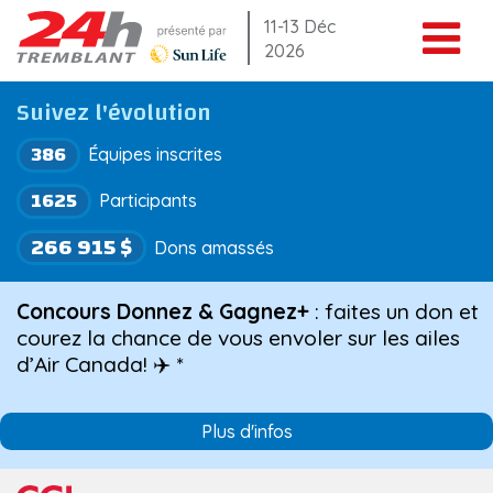
Aller
11-13 Déc
2026
au
contenu
Suivez l'évolution
386
Équipes inscrites
1625
Participants
266 915 $
Dons amassés
Concours Donnez & Gagnez+
: faites un don et
courez la chance de vous envoler sur les ailes
d’Air Canada! ✈️ *
Plus d'infos