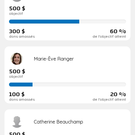
500 $
objectif
60
de
300 $
60 %
réalisation
dons amassés
de l'objectif atteint
Marie-Ève Ranger
500 $
objectif
20
de
100 $
20 %
réalisation
dons amassés
de l'objectif atteint
Catherine Beauchamp
500 $