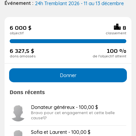
Événement :
24h Tremblant 2026 - 11 au 13 décembre
6 000 $
8
objectif
classement
100
de
6 327,5 $
100 %
réalisation
dons amassés
de l'objectif atteint
Donner
Dons récents
Donateur généreux - 100,00 $
Bravo pour cet engagement et cette belle
cause🩷
Sofia et Laurent - 100,00 $