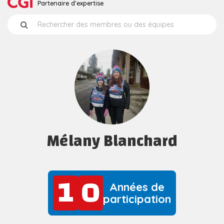
Partenaire d'expertise
Mélany Blanchard
1
0
1
0
Années de
participation