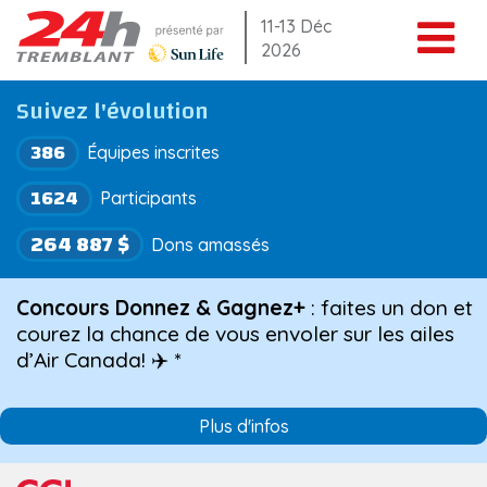
Aller
11-13 Déc
2026
au
contenu
Suivez l'évolution
386
Équipes inscrites
1624
Participants
264 887 $
Dons amassés
Concours Donnez & Gagnez+
: faites un don et
courez la chance de vous envoler sur les ailes
d’Air Canada! ✈️ *
Plus d'infos