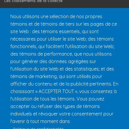
Les classements de la collecte
Où vont les dons
Nous utilisons une sélection de nos propres
Le programme de reconnaissance
témoins et de témoins de tiers sur les pages de ce
site Web : des témoins essentiels, qui sont
Préparer son 24h
nécessaires pour utiliser le site Web; des témoins
Informations pratiques
fonctionnels, qui facilitent l'utilisation du site Web;
FAQ et règlements
des témoins de performance, que nous utilisons
pour générer des données agrégées sur
l'utilisation du site Web et des statistiques; et des
témoins de marketing, qui sont utilisés pour
afficher du contenu et de la publicité pertinents. En
choisissant « ACCEPTER TOUT », vous consentez à
l'utilisation de tous les témoins. Vous pouvez
accepter ou refuser des types de témoins
Fondation 24h Tremblant
1000 chemin des Voyageurs, Mont-
individuels et révoquer votre consentement pour
Tremblant (Québec) Canada J8E 1T1
Téléphone :
1 (855) 260-
l'avenir à tout moment dans
7484
Politique de confidentialité