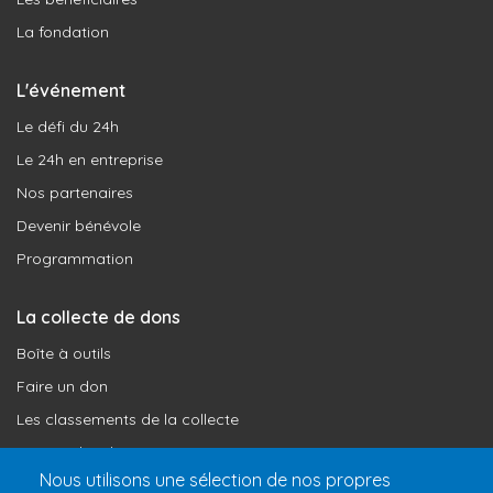
La fondation
L'événement
Le défi du 24h
Le 24h en entreprise
Nos partenaires
Devenir bénévole
Programmation
La collecte de dons
Boîte à outils
Faire un don
Les classements de la collecte
Où vont les dons
Nous utilisons une sélection de nos propres
Le programme de reconnaissance