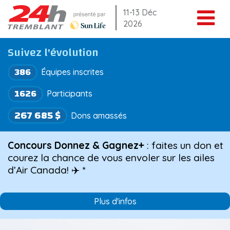
Aller
11-13 Déc
2026
au
contenu
Suivez l'évolution
386
Équipes inscrites
1626
Participants
267 685 $
Dons amassés
Concours Donnez & Gagnez+
: faites un don et
courez la chance de vous envoler sur les ailes
d’Air Canada! ✈️ *
Plus d'infos