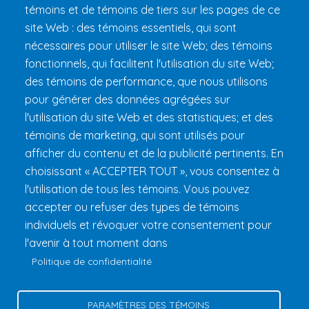
témoins et de témoins de tiers sur les pages de ce
site Web : des témoins essentiels, qui sont
Préparer son 24h
nécessaires pour utiliser le site Web; des témoins
Informations pratiques
fonctionnels, qui facilitent l'utilisation du site Web;
FAQ et règlements
des témoins de performance, que nous utilisons
pour générer des données agrégées sur
l'utilisation du site Web et des statistiques; et des
témoins de marketing, qui sont utilisés pour
afficher du contenu et de la publicité pertinents. En
choisissant « ACCEPTER TOUT », vous consentez à
l'utilisation de tous les témoins. Vous pouvez
accepter ou refuser des types de témoins
Fondation 24h Tremblant
1000 chemin des Voyageurs, Mont-
individuels et révoquer votre consentement pour
Tremblant (Québec) Canada J8E 1T1
Téléphone :
1 (855) 260-
l'avenir à tout moment dans
7484
Politique de confidentialité
Aide
Politique de confidentialité
PARAMÈTRES DES TÉMOINS