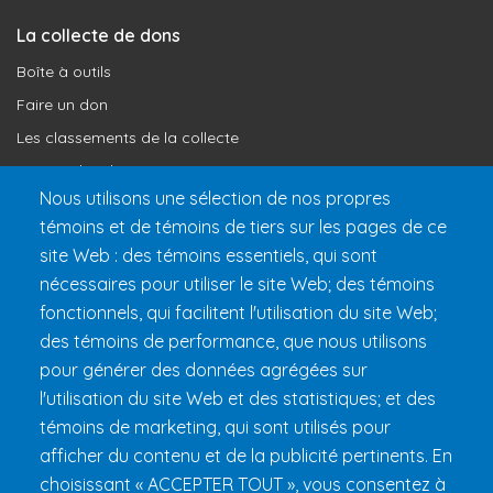
La collecte de dons
Boîte à outils
Faire un don
Les classements de la collecte
Où vont les dons
Nous utilisons une sélection de nos propres
Le programme de reconnaissance
témoins et de témoins de tiers sur les pages de ce
site Web : des témoins essentiels, qui sont
Préparer son 24h
nécessaires pour utiliser le site Web; des témoins
Informations pratiques
fonctionnels, qui facilitent l'utilisation du site Web;
FAQ et règlements
des témoins de performance, que nous utilisons
pour générer des données agrégées sur
l'utilisation du site Web et des statistiques; et des
témoins de marketing, qui sont utilisés pour
afficher du contenu et de la publicité pertinents. En
choisissant « ACCEPTER TOUT », vous consentez à