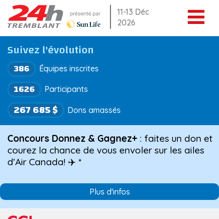
Aller
11-13 Déc
2026
au
contenu
Suivez l'évolution
386
Équipes inscrites
1626
Participants
267 685 $
Dons amassés
Concours Donnez & Gagnez+
: faites un don et
courez la chance de vous envoler sur les ailes
d’Air Canada! ✈️ *
Plus d'infos