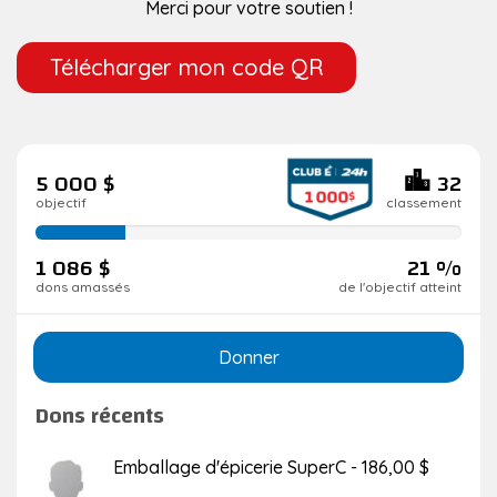
Merci pour votre soutien !
Télécharger mon code QR
5 000 $
32
objectif
classement
21
de
1 086 $
21 %
réalisation
dons amassés
de l'objectif atteint
Donner
Dons récents
Emballage d'épicerie SuperC - 186,00 $