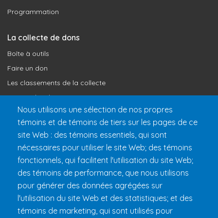
Programmation
La collecte de dons
Boîte à outils
Faire un don
Les classements de la collecte
Où vont les dons
Nous utilisons une sélection de nos propres
Le programme de reconnaissance
témoins et de témoins de tiers sur les pages de ce
site Web : des témoins essentiels, qui sont
Préparer son 24h
nécessaires pour utiliser le site Web; des témoins
Informations pratiques
fonctionnels, qui facilitent l'utilisation du site Web;
FAQ et règlements
des témoins de performance, que nous utilisons
pour générer des données agrégées sur
l'utilisation du site Web et des statistiques; et des
témoins de marketing, qui sont utilisés pour