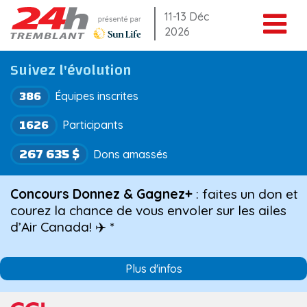
Aller
11-13 Déc
2026
au
contenu
Suivez l'évolution
386
Équipes inscrites
1626
Participants
267 635 $
Dons amassés
Concours Donnez & Gagnez+
: faites un don et
courez la chance de vous envoler sur les ailes
d’Air Canada! ✈️ *
Plus d'infos