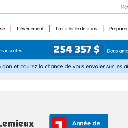
Méd
use
L'évènement
La collecte de dons
Préparer
254 357 $
s inscrites
Dons ama
n don et courez la chance de vous envoler sur les ai
1
1
 Lemieux
Année de