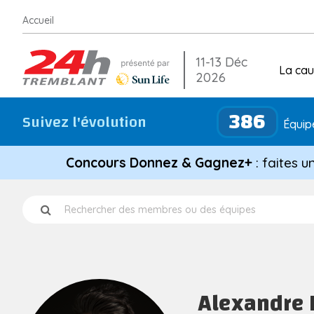
Aller
Accueil
au
contenu
11-13 Déc
La ca
2026
386
Suivez l'évolution
Équipe
Concours Donnez & Gagnez+
: faites u
Alexandre