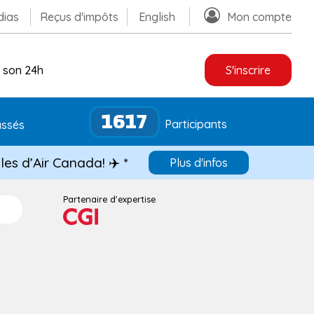
ias
Reçus d'impôts
English
Mon compte
 son 24h
S'inscrire
1617
Participants
ssés
les d’Air Canada! ✈️ *
Plus d'infos
Partenaire d'expertise