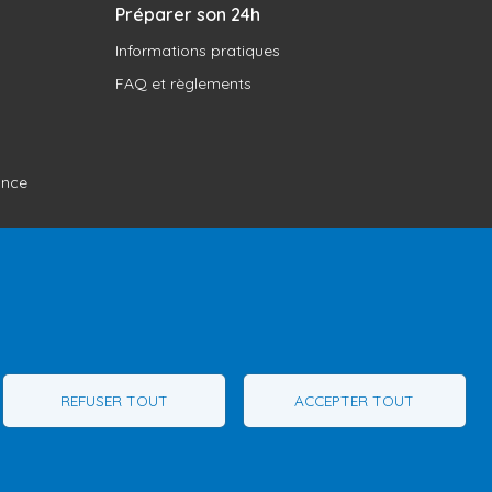
Préparer son 24h
Informations pratiques
FAQ et règlements
ance
REFUSER TOUT
ACCEPTER TOUT
1
Téléphone :
1 (855) 260-7484