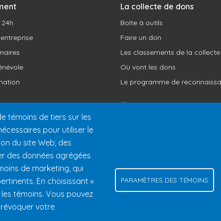
ment
La collecte de dons
u 24h
Boîte à outils
 entreprise
Faire un don
naires
Les classements de la collecte
énévole
Où vont les dons
ation
Le programme de reconnaiss
e témoins de tiers sur les
écessaires pour utiliser le
ation du site Web; des
rer des données agrégées
témoins de marketing, qui
PARAMÈTRES DES TÉMOINS
pertinents. En choisissant «
0 chemin des Voyageurs, Mont-Tremblant (Québec) Canada J8E 1T
s les témoins. Vous pouvez
Aide
Politique de confidentialité
Gérer les témoins
Contactez-nous
 révoquer votre
© 2026 Fondation 24h Tremblant Tous droits réservés