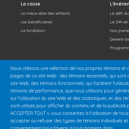
La cause
L'événe
Le mieux-être des enfants
Le défi d
Les bénéficiaires
Le 24h en
La fondation
Nos parte
Devenir b
Programm
Nous utilisons une sélection de nos propres témoins et d
pages de ce site Web : des témoins essentiels, qui sont n
site Web; des témoins fonctionnels, qui facilitent l'utilis
témoins de performance, que nous utilisons pour géné
sur l'utilisation du site Web et des statistiques; et des 
sont utilisés pour afficher du contenu et de la publicité 
Fondation 24h Tremblant
100
ACCEPTER TOUT », vous consentez à l'utilisation de tou
accepter ou refuser des types de témoins individuels et
consentement pour l'avenir à tout moment dans