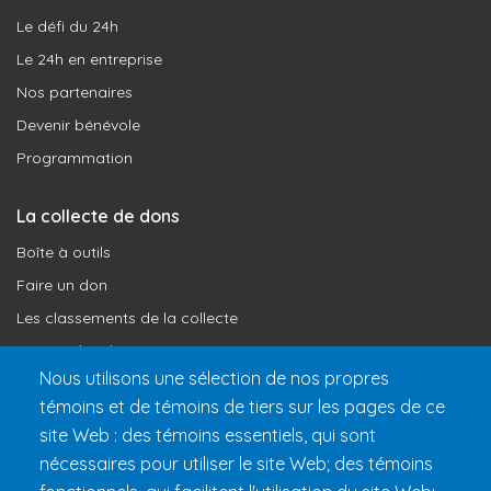
Le défi du 24h
Le 24h en entreprise
Nos partenaires
Devenir bénévole
Programmation
La collecte de dons
Boîte à outils
Faire un don
Les classements de la collecte
Où vont les dons
Nous utilisons une sélection de nos propres
Le programme de reconnaissance
témoins et de témoins de tiers sur les pages de ce
site Web : des témoins essentiels, qui sont
Préparer son 24h
nécessaires pour utiliser le site Web; des témoins
Informations pratiques