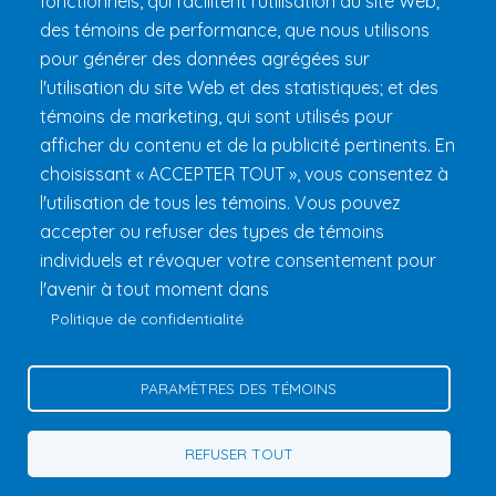
fonctionnels, qui facilitent l'utilisation du site Web;
FAQ et règlements
des témoins de performance, que nous utilisons
pour générer des données agrégées sur
l'utilisation du site Web et des statistiques; et des
témoins de marketing, qui sont utilisés pour
afficher du contenu et de la publicité pertinents. En
choisissant « ACCEPTER TOUT », vous consentez à
l'utilisation de tous les témoins. Vous pouvez
accepter ou refuser des types de témoins
Fondation 24h Tremblant
1000 chemin des Voyageurs, Mont-
individuels et révoquer votre consentement pour
Tremblant (Québec) Canada J8E 1T1
Téléphone :
1 (855) 260-
l'avenir à tout moment dans
7484
Politique de confidentialité
Aide
Politique de confidentialité
PARAMÈTRES DES TÉMOINS
Gérer les témoins
Contactez-nous
REFUSER TOUT
© 2026 Fondation 24h Tremblant Tous droits réservés