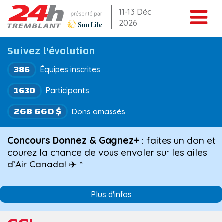
Aller
11-13 Déc
2026
au
contenu
Suivez l'évolution
386
Équipes inscrites
1630
Participants
268 660 $
Dons amassés
Concours Donnez & Gagnez+
: faites un don et
courez la chance de vous envoler sur les ailes
d’Air Canada! ✈️ *
Plus d'infos