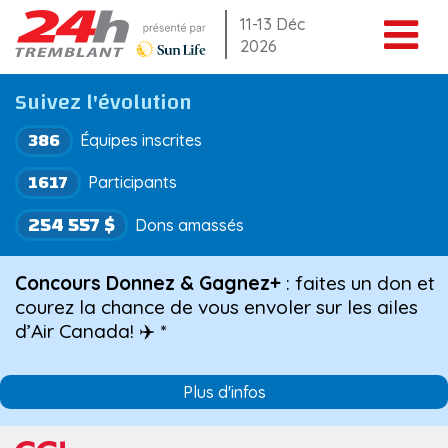
Aller
11-13 Déc
2026
au
contenu
Suivez l'évolution
386
Équipes inscrites
1617
Participants
254 557 $
Dons amassés
Concours Donnez & Gagnez+
: faites un don et
courez la chance de vous envoler sur les ailes
d’Air Canada! ✈️ *
Plus d'infos