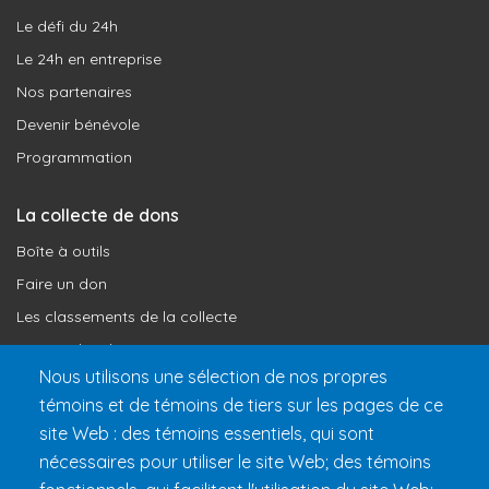
Le défi du 24h
Le 24h en entreprise
Nos partenaires
Devenir bénévole
Programmation
La collecte de dons
Boîte à outils
Faire un don
Les classements de la collecte
Où vont les dons
Nous utilisons une sélection de nos propres
Le programme de reconnaissance
témoins et de témoins de tiers sur les pages de ce
site Web : des témoins essentiels, qui sont
Préparer son 24h
nécessaires pour utiliser le site Web; des témoins
Informations pratiques