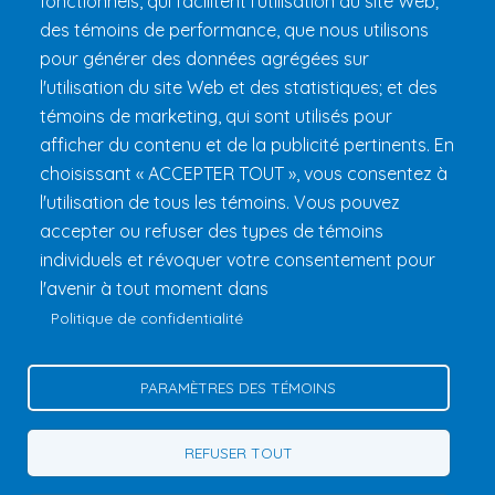
fonctionnels, qui facilitent l'utilisation du site Web;
FAQ et règlements
des témoins de performance, que nous utilisons
pour générer des données agrégées sur
l'utilisation du site Web et des statistiques; et des
témoins de marketing, qui sont utilisés pour
afficher du contenu et de la publicité pertinents. En
choisissant « ACCEPTER TOUT », vous consentez à
l'utilisation de tous les témoins. Vous pouvez
accepter ou refuser des types de témoins
Fondation 24h Tremblant
1000 chemin des Voyageurs, Mont-
individuels et révoquer votre consentement pour
Tremblant (Québec) Canada J8E 1T1
Téléphone :
1 (855) 260-
l'avenir à tout moment dans
7484
Politique de confidentialité
Aide
Politique de confidentialité
PARAMÈTRES DES TÉMOINS
Gérer les témoins
Contactez-nous
REFUSER TOUT
© 2026 Fondation 24h Tremblant Tous droits réservés