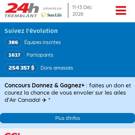
Aller
11-13 Déc
2026
au
contenu
Suivez l'évolution
386
Équipes inscrites
1617
Participants
254 357 $
Dons amassés
Concours Donnez & Gagnez+
: faites un don et
courez la chance de vous envoler sur les ailes
d’Air Canada! ✈️ *
Plus d'infos