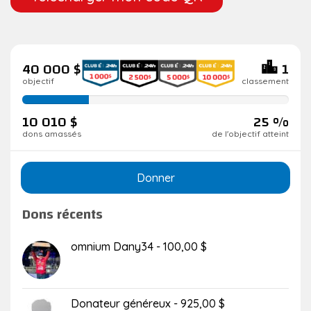
40 000 $
1
objectif
classement
25
de
10 010 $
25 %
réalisation
dons amassés
de l'objectif atteint
Donner
Dons récents
omnium Dany34 - 100,00 $
Donateur généreux - 925,00 $