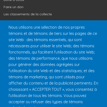
Faire un don
Les classements de la collecte
Où vont les dons
Nous utilisons une sélection de nos propres
Le programme de reconnaissance
témoins et de témoins de tiers sur les pages de ce
site Web : des témoins essentiels, qui sont
Préparer son 24h
nécessaires pour utiliser le site Web; des témoins
Informations pratiques
fonctionnels, qui facilitent l'utilisation du site Web;
FAQ et règlements
des témoins de performance, que nous utilisons
pour générer des données agrégées sur
l'utilisation du site Web et des statistiques; et des
témoins de marketing, qui sont utilisés pour
afficher du contenu et de la publicité pertinents. En
choisissant « ACCEPTER TOUT », vous consentez à
l'utilisation de tous les témoins. Vous pouvez
accepter ou refuser des types de témoins
Fondation 24h Tremblant
1000 chemin des Voyageurs, Mont-