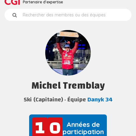
Partenaire d'expertise
Michel Tremblay
Ski (Capitaine)
Équipe
Danyk 34
1
0
1
0
Années de
participation