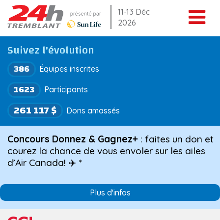
Aller
11-13 Déc
2026
au
contenu
Suivez l'évolution
386
Équipes inscrites
1623
Participants
261 117 $
Dons amassés
Concours Donnez & Gagnez+
: faites un don et
courez la chance de vous envoler sur les ailes
d’Air Canada! ✈️ *
Plus d'infos