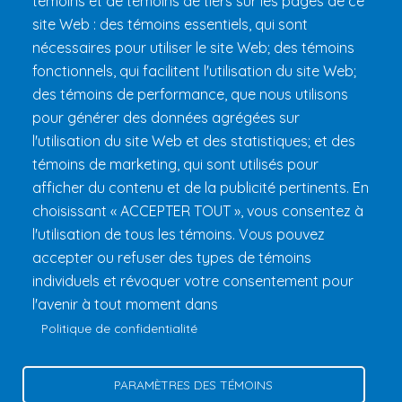
témoins et de témoins de tiers sur les pages de ce
site Web : des témoins essentiels, qui sont
Préparer son 24h
nécessaires pour utiliser le site Web; des témoins
Informations pratiques
fonctionnels, qui facilitent l'utilisation du site Web;
FAQ et règlements
des témoins de performance, que nous utilisons
pour générer des données agrégées sur
l'utilisation du site Web et des statistiques; et des
témoins de marketing, qui sont utilisés pour
afficher du contenu et de la publicité pertinents. En
choisissant « ACCEPTER TOUT », vous consentez à
l'utilisation de tous les témoins. Vous pouvez
accepter ou refuser des types de témoins
Fondation 24h Tremblant
1000 chemin des Voyageurs, Mont-
individuels et révoquer votre consentement pour
Tremblant (Québec) Canada J8E 1T1
Téléphone :
1 (855) 260-
l'avenir à tout moment dans
7484
Politique de confidentialité
Aide
Politique de confidentialité
PARAMÈTRES DES TÉMOINS