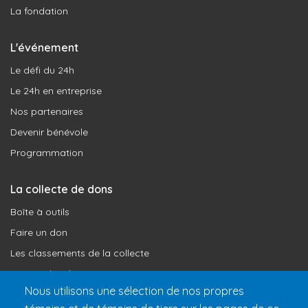
La fondation
L'événement
Le défi du 24h
Le 24h en entreprise
Nos partenaires
Devenir bénévole
Programmation
La collecte de dons
Boîte à outils
Faire un don
Les classements de la collecte
Où vont les dons
Nous utilisons une sélection de nos propres
Le programme de reconnaissance