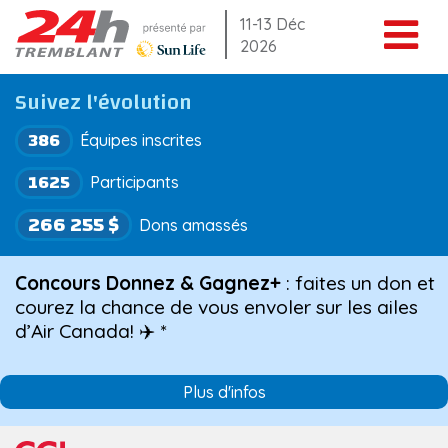
Aller
11-13 Déc
2026
au
contenu
Suivez l'évolution
386
Équipes inscrites
1625
Participants
266 255 $
Dons amassés
Concours Donnez & Gagnez+
: faites un don et
courez la chance de vous envoler sur les ailes
d’Air Canada! ✈️ *
Plus d'infos