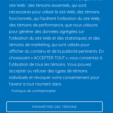
site Web : des témoins essentiels, qui sont
Préparer son 24h
nécessaires pour utiliser le site Web; des témoins
Informations pratiques
fonctionnels, qui facilitent l'utilisation du site Web;
FAQ et règlements
des témoins de performance, que nous utilisons
pour générer des données agrégées sur
l'utilisation du site Web et des statistiques; et des
témoins de marketing, qui sont utilisés pour
afficher du contenu et de la publicité pertinents. En
choisissant « ACCEPTER TOUT », vous consentez à
l'utilisation de tous les témoins. Vous pouvez
accepter ou refuser des types de témoins
Fondation 24h Tremblant
1000 chemin des Voyageurs, Mont-
individuels et révoquer votre consentement pour
Tremblant (Québec) Canada J8E 1T1
Téléphone :
1 (855) 260-
l'avenir à tout moment dans
7484
Politique de confidentialité
Aide
Politique de confidentialité
PARAMÈTRES DES TÉMOINS
Gérer les témoins