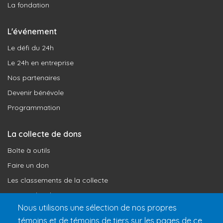
La fondation
L'événement
Le défi du 24h
Le 24h en entreprise
Nos partenaires
Devenir bénévole
Programmation
La collecte de dons
Boîte à outils
Faire un don
Les classements de la collecte
Où vont les dons
Nous utilisons une sélection de nos propres
Le programme de reconnaissance
témoins et de témoins de tiers sur les pages de ce