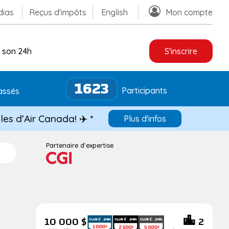
ias
Reçus d'impôts
English
Mon compte
 son 24h
S'inscrire
1623
Participants
assés
les d’Air Canada! ✈️ *
Plus d'infos
Partenaire d'expertise
10 000 $
2