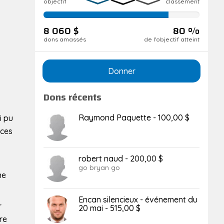
objectif
classement
80
de
8 060 $
80 %
réalisation
dons amassés
de l'objectif atteint
Donner
Dons récents
Raymond Paquette - 100,00 $
i pu
 ces
robert naud - 200,00 $
go bryan go
ne
Encan silencieux - événement du
r
20 mai - 515,00 $
re