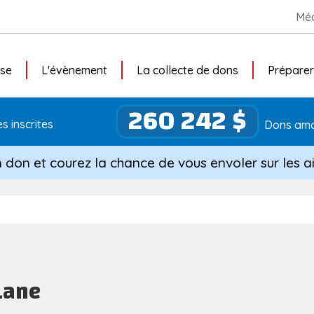
Méd
use
L'évènement
La collecte de dons
Préparer
260 242 $
s inscrites
Dons am
n don et courez la chance de vous envoler sur les ai
Lane