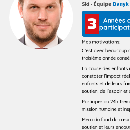
Ski
Équipe
Danyk
3
3
Années 
participat
Mes motivations:
C’est avec beaucoup d’
troisième année consé
La cause des enfants m
constater l’impact réel
enfants et de leurs fa
soutien, de l’espoir e
Participer au 24h Trem
mission humaine et insp
Merci du fond du cœur 
soutien et leurs enco