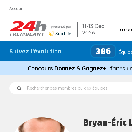
Aller
Accueil
au
contenu
11-13 Déc
La ca
2026
386
Suivez l'évolution
Équipe
Concours Donnez & Gagnez+
: faites u
Bryan-Éric 