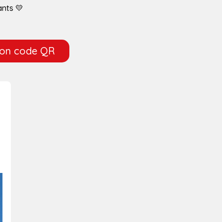
ants 💛
mon code QR