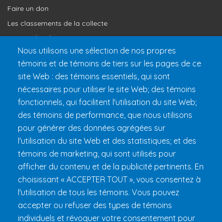
Faire un don
Les classements de la collecte
Où vont les dons
Nous utilisons une sélection de nos propres
Le programme de reconnaissance
témoins et de témoins de tiers sur les pages de ce
site Web : des témoins essentiels, qui sont
Préparer son 24h
nécessaires pour utiliser le site Web; des témoins
Informations pratiques
fonctionnels, qui facilitent l'utilisation du site Web;
FAQ et règlements
des témoins de performance, que nous utilisons
pour générer des données agrégées sur
l'utilisation du site Web et des statistiques; et des
témoins de marketing, qui sont utilisés pour
afficher du contenu et de la publicité pertinents. En
choisissant « ACCEPTER TOUT », vous consentez à
l'utilisation de tous les témoins. Vous pouvez
accepter ou refuser des types de témoins
Fondation 24h Tremblant
1000 chemin des Voyageurs, Mont-
individuels et révoquer votre consentement pour