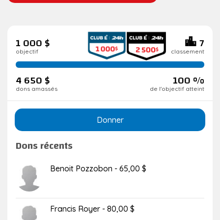
1 000 $
7
objectif
classement
100
de
4 650 $
100 %
réalisation
dons amassés
de l'objectif atteint
Donner
Dons récents
Benoit Pozzobon - 65,00 $
Francis Royer - 80,00 $