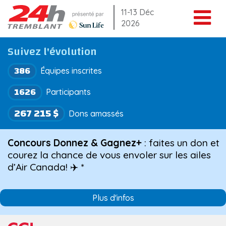
Aller
11-13 Déc
2026
au
contenu
Suivez l'évolution
386
Équipes inscrites
1626
Participants
267 215 $
Dons amassés
Concours Donnez & Gagnez+
: faites un don et
courez la chance de vous envoler sur les ailes
d’Air Canada! ✈️ *
Plus d'infos