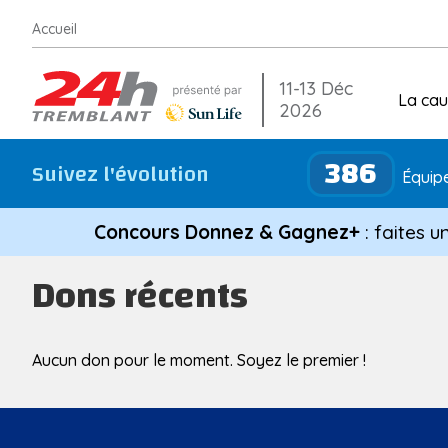
Aller
Accueil
au
contenu
11-13 Déc
La ca
2026
386
Suivez l'évolution
Équipe
Concours Donnez & Gagnez+
: faites u
Dons récents
Aucun don pour le moment. Soyez le premier !