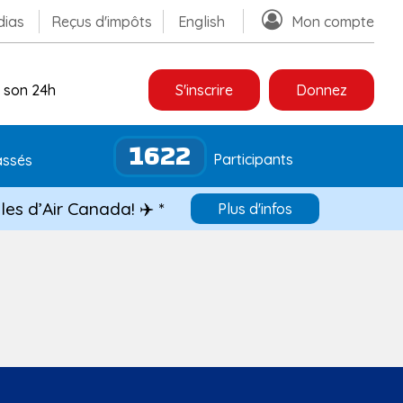
ias
Reçus d'impôts
English
Mon compte
 son 24h
S'inscrire
Donnez
1622
Participants
ssés
les d’Air Canada! ✈️ *
Plus d'infos