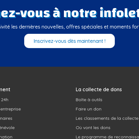
z-vous à notre infolet
vité les dernières nouvelles, offres spéciales et moments fo
Inscrivez-vous dès maintenant !
ment
La collecte de dons
u 24h
Boîte à outils
 entreprise
Faire un don
naires
Les classements de la collecte
énévole
Où vont les dons
ation
Le programme de reconnaiss