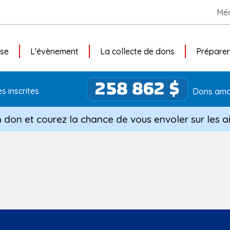
Méd
use
L'évènement
La collecte de dons
Préparer
258 862 $
s inscrites
Dons ama
n don et courez la chance de vous envoler sur les ai