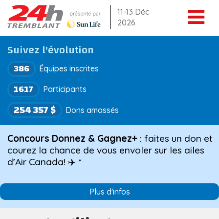
Aller
11-13 Déc
2026
au
contenu
Suivez l'évolution
386
Équipes inscrites
1617
Participants
254 357 $
Dons amassés
Concours Donnez & Gagnez+
: faites un don et
courez la chance de vous envoler sur les ailes
d’Air Canada! ✈️ *
Plus d'infos