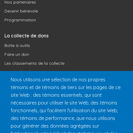
Nos partenaires
Devenir bénévole
Programmation
La collecte de dons
Boîte à outils
Faire un don
Les classements de la collecte
Où vont les dons
Nous utilisons une sélection de nos propres
Le programme de reconnaissance
témoins et de témoins de tiers sur les pages de ce
site Web : des témoins essentiels, qui sont
Préparer son 24h
nécessaires pour utiliser le site Web; des témoins
Informations pratiques
fonctionnels, qui facilitent l'utilisation du site Web;
FAQ et règlements
des témoins de performance, que nous utilisons
pour générer des données agrégées sur