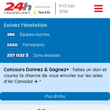
Aller
11-13 Déc
2026
au
contenu
Suivez l'évolution
386
Équipes inscrites
1620
Participants
257 032 $
Dons amassés
Concours Donnez & Gagnez+
: faites un don et
courez la chance de vous envoler sur les ailes
d’Air Canada! ✈️ *
Plus d'infos