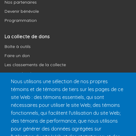
Nos partenaires
Devenir bénévole
Programmation
La collecte de dons
Boîte à outils
Faire un don
Les classements de la collecte
Où vont les dons
Nous utilisons une sélection de nos propres
Le programme de reconnaissance
témoins et de témoins de tiers sur les pages de ce
site Web : des témoins essentiels, qui sont
Préparer son 24h
nécessaires pour utiliser le site Web; des témoins
Informations pratiques
fonctionnels, qui facilitent l'utilisation du site Web;
FAQ et règlements
des témoins de performance, que nous utilisons
pour générer des données agrégées sur